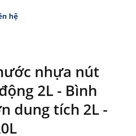
ên hệ
nước nhựa nút
 động 2L - Bình
n dung tích 2L -
20L