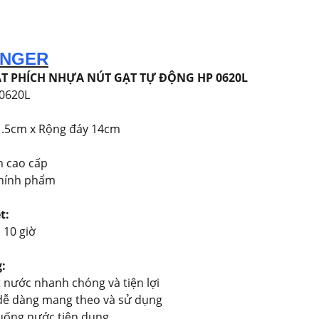
ENGER
T PHÍCH NHỰA NÚT GẠT TỰ ĐỘNG HP 0620L
0620L
.5cm x Rộng đáy 14cm
h cao cấp
chính phẩm
t:
 10 giờ
:
 nước nhanh chóng và tiện lợi
dễ dàng mang theo và sử dụng
uống nước tiện dụng