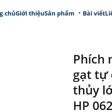
g chủ
Giới thiệu
Sản phẩm
Bài viết
Li
Phích 
gạt tự
thủy lớ
HP 06