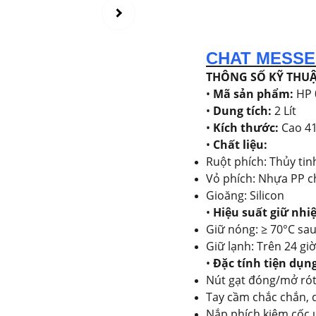
CHAT MESS
THÔNG SỐ KỸ THUẬ
•
Mã sản phẩm:
HP 
•
Dung tích:
2 Lít
•
Kích thước:
Cao 41
•
Chất liệu:
Ruột phích: Thủy tin
Vỏ phích: Nhựa PP 
Gioăng: Silicon
•
Hiệu suất giữ nhiệ
Giữ nóng: ≥ 70°C sau
Giữ lạnh: Trên 24 giờ
•
Đặc tính tiện dụng
Nút gạt đóng/mở rót
Tay cầm chắc chắn, 
Nắp phích kiêm cốc 