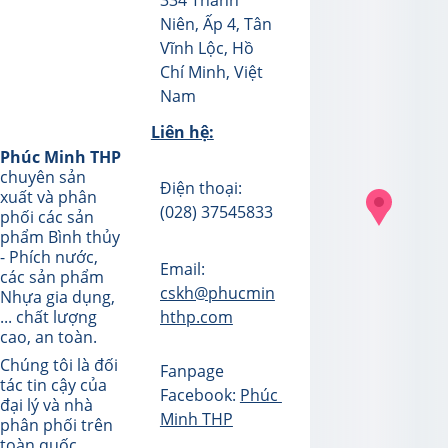
334 Thanh 
Niên, Ấp 4, Tân 
Vĩnh Lộc, Hồ 
Chí Minh, Việt 
Nam
Liên hệ:
Phúc Minh THP
chuyên sản 
Điện thoại: 
xuất và phân 
(028) 37545833
phối các sản 
phẩm Bình thủy 
- Phích nước, 
Email: 
các sản phẩm 
cskh@phucmin
Nhựa gia dụng, 
hthp.com
... chất lượng 
cao, an toàn.
Chúng tôi là đối 
Fanpage 
tác tin cậy của 
Facebook: 
Phúc 
đại lý và nhà 
Minh THP
phân phối trên 
toàn quốc