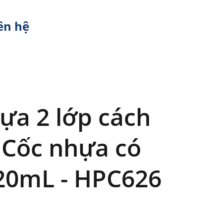
ên hệ
ựa 2 lớp cách
- Cốc nhựa có
20mL - HPC626