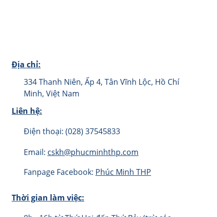
Địa chỉ:
334 Thanh Niên, Ấp 4, Tân Vĩnh Lộc, Hồ Chí 
Minh, Việt Nam
Liên hệ:
Điện thoại: (028) 37545833
Email: 
cskh@phucminhthp.com
Fanpage Facebook: 
Phúc Minh THP
Thời gian làm việc: