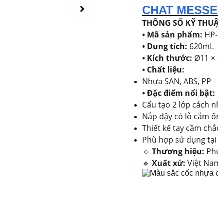
CHAT MESS
THÔNG SỐ KỸ THU
• Mã sản phẩm:
HP-
• Dung tích:
620mL
• Kích thước:
Ø11 × 
• Chất liệu:
Nhựa SAN, ABS, PP
• Đặc điểm nổi bật:
Cấu tạo 2 lớp cách nh
Nắp đậy có lỗ cắm ốn
Thiết kế tay cầm ch
Phù hợp sử dụng tại 
🔹
Thương hiệu:
Phú
🔹
Xuất xứ:
Việt Na